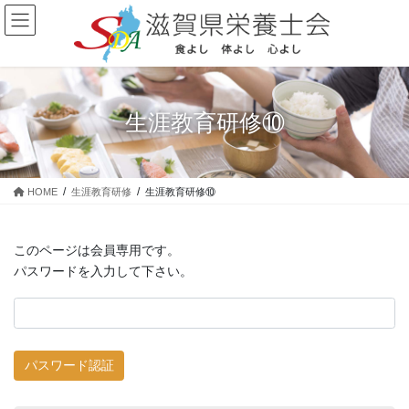
コ
ナ
ン
ビ
テ
ゲ
ン
ー
ツ
シ
に
ョ
生涯教育研修⑩
移
ン
動
に
移
動
HOME
生涯教育研修
生涯教育研修⑩
このページは会員専用です。
パスワードを入力して下さい。